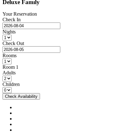
Deluxe Famıly
Your Reservation
Check In
Nights
Check Out
Rooms
Room
1
Adults
Children