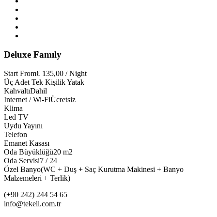
Deluxe Famıly
Start From
€ 135,00 / Night
Üç Adet Tek Kişilik Yatak
Kahvaltı
Dahil
Internet / Wi-Fi
Ücretsiz
Klima
Led TV
Uydu Yayını
Telefon
Emanet Kasası
Oda Büyüklüğü
20 m2
Oda Servisi
7 / 24
Özel Banyo
(WC + Duş + Saç Kurutma Makinesi + Banyo
Malzemeleri + Terlik)
(+90 242) 244 54 65
info@tekeli.com.tr