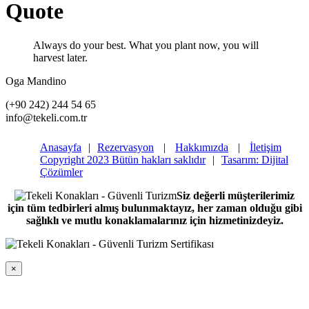
Quote
Always do your best. What you plant now, you will
harvest later.
Oga Mandino
(+90 242) 244 54 65
info@tekeli.com.tr
Anasayfa
|
Rezervasyon
|
Hakkımızda
|
İletişim
Copyright 2023 Bütün hakları saklıdır
|
Tasarım: Dijital
Çözümler
Siz değerli müşterilerimiz
için tüm tedbirleri almış bulunmaktayız, her zaman olduğu gibi
sağlıklı ve mutlu konaklamalarınız için hizmetinizdeyiz.
×