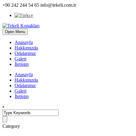
+90 242 244 54 65
info@tekeli.com.tr
Open Menu
Anasayfa
Hakkımızda
Odalarımız
Galeri
İletişim
Anasayfa
Hakkımızda
Odalarımız
Galeri
İletişim
•
Category